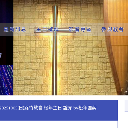
最新訊息
主日禮拜
影音專區
參與教會
20251005(日)路竹教會 松年主日 證見 by松年團契