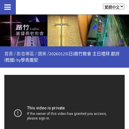
首頁
影音專區
讚美
20260125(日)路竹教會 主日禮拜 獻詩
(甦醒) by學青團契