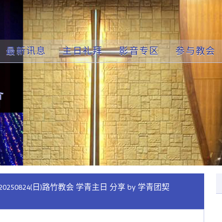
最新讯息
主日礼拜
影音专区
参与教会
20250824(日)路竹教会 学青主日 分享 by 学青团契