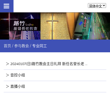
首页
参与教会
专业同工
＞
20240107(日)路竹教会主日礼拜 新任名誉长老 长执 会长队长 就任
＞
音控小组
＞
直播小组