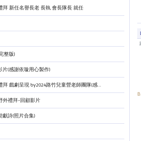
主日禮拜 新任名譽長老 長執 會長隊長 就任
完整版)
影片(感謝依璇用心製作)
戲劇呈現 by2024路竹兒童營老師團隊(感謝同工用心錄製製作)
B
頂湖野外禮拜-回顧影片
團契獻詩(照片合集)