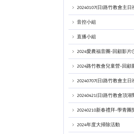
﹥
20240107(日)路竹教會
﹥
音控小組
﹥
直播小組
﹥
2024愛農福音團-回顧影片(
﹥
2024路竹教會兒童營-回顧
﹥
20240707(日)路竹教會主日禮拜 
﹥
20240421(日)路竹教會
﹥
20240210新春禮拜-學青
﹥
2024年度大掃除活動